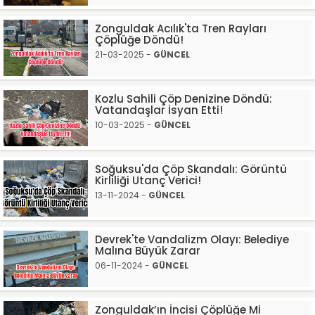
Zonguldak Acılık'ta Tren Rayları
Çöplüğe Döndü!
21-03-2025 -
GÜNCEL
Kozlu Sahili Çöp Denizine Döndü:
Vatandaşlar İsyan Etti!
10-03-2025 -
GÜNCEL
Soğuksu'da Çöp Skandalı: Görüntü
Kirliliği Utanç Verici!
13-11-2024 -
GÜNCEL
Devrek'te Vandalizm Olayı: Belediye
Malına Büyük Zarar
06-11-2024 -
GÜNCEL
Zonguldak’ın İncisi Çöplüğe Mi