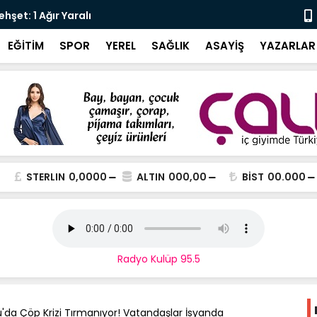
şet: 1 Ağır Yaralı
Karali’den 
EĞİTİM
SPOR
YEREL
SAĞLIK
ASAYİŞ
YAZARLAR
STERLIN
0,0000
ALTIN
000,00
BİST
00.000
Radyo Kulüp 95.5
da Çöp Krizi Tırmanıyor! Vatandaşlar İsyanda