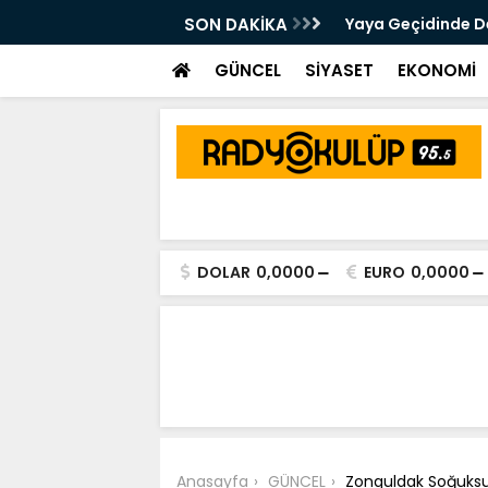
 Kalsam Da CHP'nin Bayrağını
SON DAKİKA
Yaya Geçidinde Deh
m Edeceğim"
GÜNCEL
SİYASET
EKONOMİ
DOLAR
0,0000
EURO
0,0000
Anasayfa
GÜNCEL
Zonguldak Soğuksu'