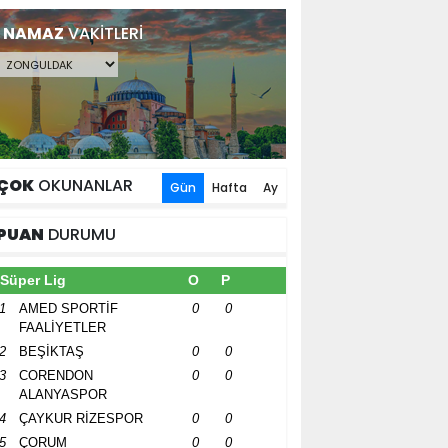
NAMAZ
VAKİTLERİ
ÇOK
OKUNANLAR
Gün
Hafta
Ay
PUAN
DURUMU
Süper Lig
O
P
1
AMED SPORTİF
0
0
FAALİYETLER
2
BEŞİKTAŞ
0
0
3
CORENDON
0
0
ALANYASPOR
4
ÇAYKUR RİZESPOR
0
0
5
ÇORUM
0
0