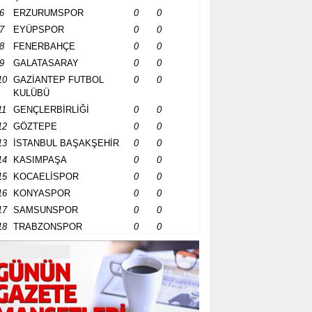
6
ERZURUMSPOR
0
0
7
EYÜPSPOR
0
0
8
FENERBAHÇE
0
0
9
GALATASARAY
0
0
10
GAZİANTEP FUTBOL
0
0
KULÜBÜ
11
GENÇLERBİRLİĞİ
0
0
12
GÖZTEPE
0
0
13
İSTANBUL BAŞAKŞEHİR
0
0
14
KASIMPAŞA
0
0
15
KOCAELİSPOR
0
0
16
KONYASPOR
0
0
17
SAMSUNSPOR
0
0
18
TRABZONSPOR
0
0