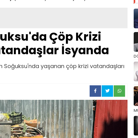
uksu'da Çöp Krizi
atandaşlar İsyanda
D
n Soğuksu'nda yaşanan çöp krizi vatandaşları
M