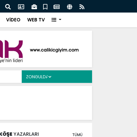
Ergen’e Ziyaret
Çayd
VİDEO
WEB TV
KÖŞE
YAZARLARI
TÜMÜ