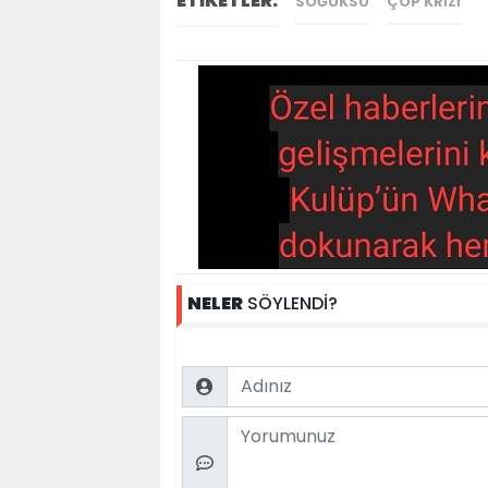
ETİKETLER:
SOĞUKSU
ÇÖP KRIZI
NELER
SÖYLENDİ?
Name
Comment