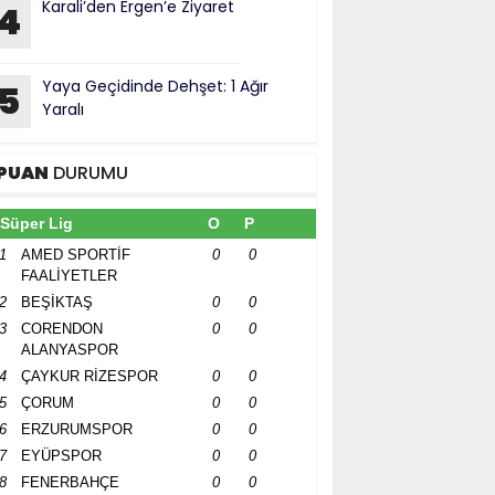
Karali’den Ergen’e Ziyaret
4
Yaya Geçidinde Dehşet: 1 Ağır
5
Yaralı
PUAN
DURUMU
Süper Lig
O
P
1
AMED SPORTİF
0
0
FAALİYETLER
2
BEŞİKTAŞ
0
0
3
CORENDON
0
0
ALANYASPOR
4
ÇAYKUR RİZESPOR
0
0
5
ÇORUM
0
0
6
ERZURUMSPOR
0
0
7
EYÜPSPOR
0
0
8
FENERBAHÇE
0
0