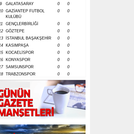
9
GALATASARAY
0
0
10
GAZİANTEP FUTBOL
0
0
KULÜBÜ
11
GENÇLERBİRLİĞİ
0
0
12
GÖZTEPE
0
0
13
İSTANBUL BAŞAKŞEHİR
0
0
14
KASIMPAŞA
0
0
15
KOCAELİSPOR
0
0
16
KONYASPOR
0
0
17
SAMSUNSPOR
0
0
18
TRABZONSPOR
0
0