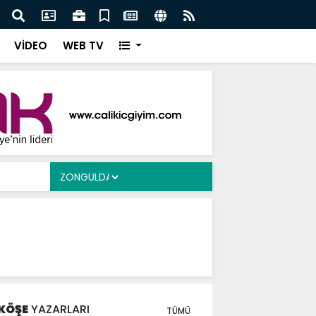
Ergen’e Ziyaret
Çayd
VİDEO
WEB TV
KÖŞE
YAZARLARI
TÜMÜ