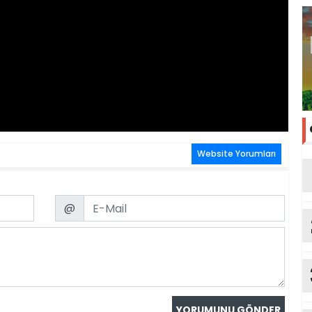
Website Yorumları
Email
@