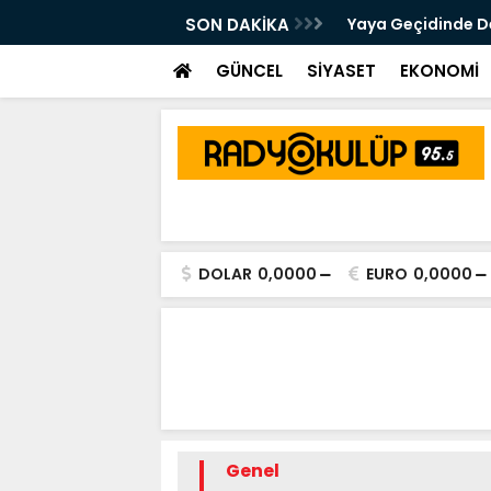
 Kalsam Da CHP'nin Bayrağını
SON DAKİKA
Yaya Geçidinde Deh
m Edeceğim"
GÜNCEL
SİYASET
EKONOMİ
DOLAR
0,0000
EURO
0,0000
Genel