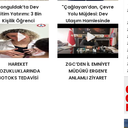
Zonguldak’ta Dev
"Çağlayan’dan, Çevre
itim Yatırımı: 3 Bin
Yolu Müjdesi: Dev
Kişilik Öğrenci
Ulaşım Hamlesinde
dunun Temeli Atıldı
İhale Tamam"
HAREKET
ZGC’DEN İL EMNİYET
OZUKLUKLARINDA
MÜDÜRÜ ERGEN’E
BOTOKS TEDAVİSİ
ANLAMLI ZİYARET