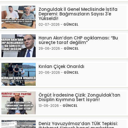
Zonguldak İl Genel Meclisinde İstifa
Depremi: Bağımsızların Sayısı 3'e
Yükseldi!
02-07-2026 -
GÜNCEL
Harun Akın’dan CHP açıklaması: “Bu
süreçte taraf değilim”
29-06-2026 -
GÜNCEL
Kırılan Çiçek Onarıldı
20-06-2026 -
GÜNCEL
Örgüt İradesine Çizik: Zonguldak'tan
Disiplin Kıyımına Sert İsyan!
13-06-2026 -
GÜNCEL
Deniz Yavuzyılmaz’dan TÜİK Tepkisi: