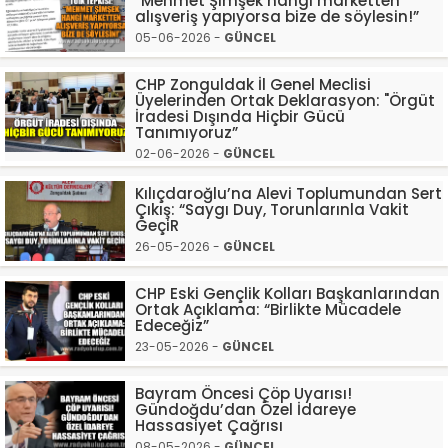
“Mehmet Şimşek hangi marketten
alışveriş yapıyorsa bize de söylesin!”
05-06-2026 -
GÜNCEL
CHP Zonguldak İl Genel Meclisi
Üyelerinden Ortak Deklarasyon: "Örgüt
İradesi Dışında Hiçbir Gücü
Tanımıyoruz”
02-06-2026 -
GÜNCEL
Kılıçdaroğlu’na Alevi Toplumundan Sert
Çıkış: “Saygı Duy, Torunlarınla Vakit
GeçiR
26-05-2026 -
GÜNCEL
CHP Eski Gençlik Kolları Başkanlarından
Ortak Açıklama: “Birlikte Mücadele
Edeceğiz”
23-05-2026 -
GÜNCEL
Bayram Öncesi Çöp Uyarısı!
Gündoğdu’dan Özel İdareye
Hassasiyet Çağrısı
08-05-2026 -
GÜNCEL