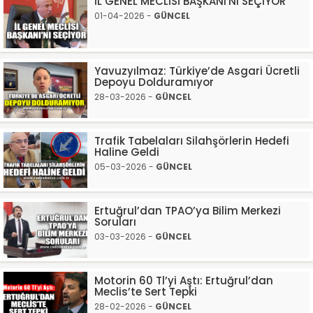
İL GENEL MECLİSİ BAŞKANI'NI SEÇİYOR
01-04-2026 -
GÜNCEL
Yavuzyılmaz: Türkiye’de Asgari Ücretli
Depoyu Dolduramıyor
28-03-2026 -
GÜNCEL
Trafik Tabelaları Silahşörlerin Hedefi
Haline Geldi
05-03-2026 -
GÜNCEL
Ertuğrul’dan TPAO’ya Bilim Merkezi
Soruları
03-03-2026 -
GÜNCEL
Motorin 60 Tl’yi Aştı: Ertuğrul’dan
Meclis’te Sert Tepki
28-02-2026 -
GÜNCEL