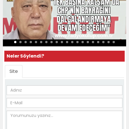
Neler Söylendi?
Site