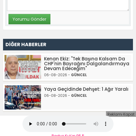
DİĞER HABERLER
Kenan Ekiz: "Tek Başına Kalsam Da
CHP'nin Bayrağını Dalgalandırmaya
Devam Edeceğim"
06-08-2026 -
GÜNCEL
Yaya Geçidinde Dehşet: 1 Ağır Yaralı
06-08-2026 -
GÜNCEL
Reklamı Kapat
Radyo Kulüp 95.5