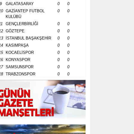
9
GALATASARAY
0
0
10
GAZİANTEP FUTBOL
0
0
KULÜBÜ
11
GENÇLERBİRLİĞİ
0
0
12
GÖZTEPE
0
0
13
İSTANBUL BAŞAKŞEHİR
0
0
14
KASIMPAŞA
0
0
15
KOCAELİSPOR
0
0
16
KONYASPOR
0
0
17
SAMSUNSPOR
0
0
18
TRABZONSPOR
0
0