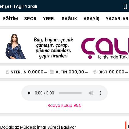
şet: 1 Ağır Yaralı
Karali’den 
EĞİTİM
SPOR
YEREL
SAĞLIK
ASAYİŞ
YAZARLAR
STERLIN
0,0000
ALTIN
000,00
BİST
00.000
Radyo Kulüp 95.5
 Doğalgaz Müjdesi: İmar Süreci Başlıyor