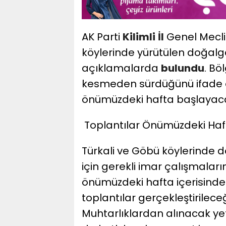
AK Parti
Kilimli
İl
Genel Mecli
köylerinde yürütülen doğalgaz
açıklamalarda
bulundu
. Bö
kesmeden sürdüğünü ifade e
önümüzdeki hafta başlayaca
Toplantılar Önümüzdeki Haf
Türkali ve Göbü köylerinde d
için gerekli imar çalışmaları
önümüzdeki hafta içerisinde
toplantılar gerçekleştirileceğ
Muhtarlıklardan alınacak ye