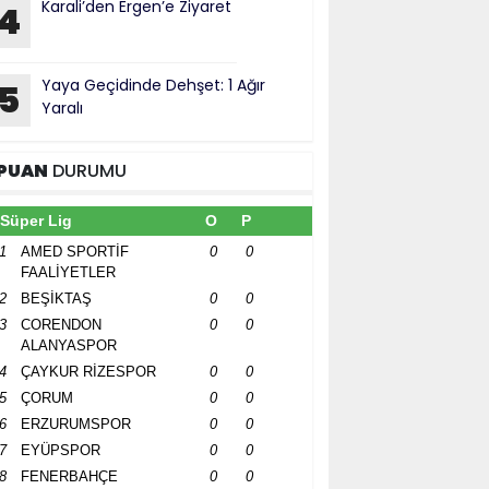
Karali’den Ergen’e Ziyaret
4
Yaya Geçidinde Dehşet: 1 Ağır
5
Yaralı
PUAN
DURUMU
Süper Lig
O
P
1
AMED SPORTİF
0
0
FAALİYETLER
2
BEŞİKTAŞ
0
0
3
CORENDON
0
0
ALANYASPOR
4
ÇAYKUR RİZESPOR
0
0
5
ÇORUM
0
0
6
ERZURUMSPOR
0
0
7
EYÜPSPOR
0
0
8
FENERBAHÇE
0
0