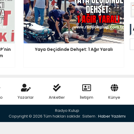
P'nin
Yaya Geçidinde Dehşet: 1 Ağır Yaralı
am
eo
Yazarlar
Anketler
İletişim
Künye
Radyo Kulup
Copyright © 2026 Tüm hakları saklıdır. Sistem :
Haber Yazılımı