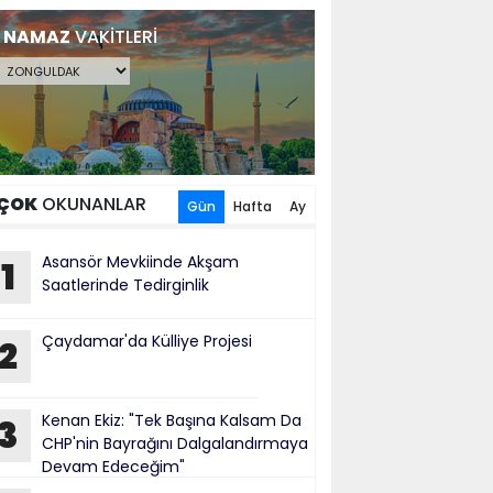
NAMAZ
VAKİTLERİ
ÇOK
OKUNANLAR
Gün
Hafta
Ay
​Asansör Mevkiinde Akşam
1
Saatlerinde Tedirginlik
Çaydamar'da Külliye Projesi
2
Kenan Ekiz: "Tek Başına Kalsam Da
3
CHP'nin Bayrağını Dalgalandırmaya
Devam Edeceğim"