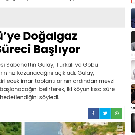
ü’ye Doğalgaz
Süreci Başlıyor
D
Üyesi Sabahattin Gülay, Türkali ve Göbü
ın hız kazanacağını açıkladı. Gülay,
rilecek imar toplantılarının ardından mevzi
aşlanacağını belirterek, iki köyün kısa süre
edeflendiğini söyledi.
M