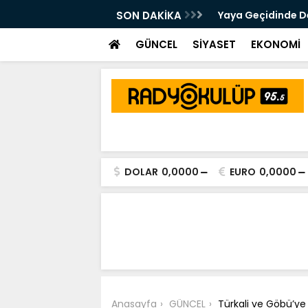
 Kalsam Da CHP'nin Bayrağını
SON DAKİKA
Yaya Geçidinde Deh
m Edeceğim"
GÜNCEL
SİYASET
EKONOMİ
DOLAR
0,0000
EURO
0,0000
Anasayfa
GÜNCEL
Türkali ve Göbü’ye