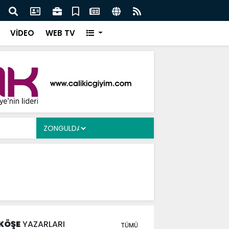
Ergen’e Ziyaret
Çayd
VİDEO
WEB TV
KÖŞE
YAZARLARI
TÜMÜ