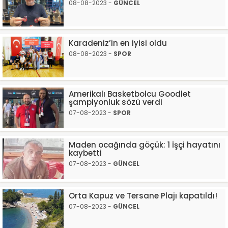
08-08-2023 -
GÜNCEL
Karadeniz’in en iyisi oldu
08-08-2023 -
SPOR
Amerikalı Basketbolcu Goodlet
şampiyonluk sözü verdi
07-08-2023 -
SPOR
Maden ocağında göçük: 1 İşçi hayatını
kaybetti
07-08-2023 -
GÜNCEL
Orta Kapuz ve Tersane Plajı kapatıldı!
07-08-2023 -
GÜNCEL