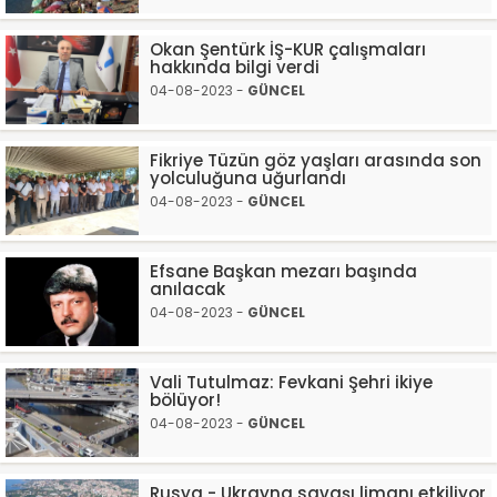
Okan Şentürk İŞ-KUR çalışmaları
hakkında bilgi verdi
04-08-2023 -
GÜNCEL
Fikriye Tüzün göz yaşları arasında son
yolculuğuna uğurlandı
04-08-2023 -
GÜNCEL
Efsane Başkan mezarı başında
anılacak
04-08-2023 -
GÜNCEL
Vali Tutulmaz: Fevkani Şehri ikiye
bölüyor!
04-08-2023 -
GÜNCEL
Rusya - Ukrayna savaşı limanı etkiliyor