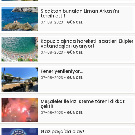
Sıcaktan bunalan Liman Arkası'nı
tercih etti!
07-08-2023 -
GÜNCEL
Kapuz plajında hareketli saatler! Ekipler
vatandaşları uyarıyor!
07-08-2023 -
GÜNCEL
Fener yenileniyor...
07-08-2023 -
GÜNCEL
Meşaleler ile kız isteme töreni dikkat
çekti!
07-08-2023 -
GÜNCEL
Gazipaşa'da olay!