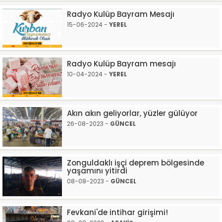
Radyo Kulüp Bayram Mesajı
15-06-2024 -
YEREL
Radyo Kulüp Bayram mesajı
10-04-2024 -
YEREL
Akın akın geliyorlar, yüzler gülüyor
26-08-2023 -
GÜNCEL
Zonguldaklı işçi deprem bölgesinde
yaşamını yitirdi
08-08-2023 -
GÜNCEL
Fevkani'de intihar girişimi!