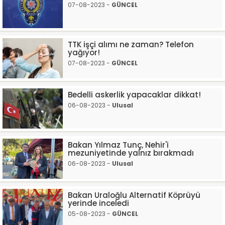
07-08-2023 -
GÜNCEL
TTK işçi alımı ne zaman? Telefon
yağıyor!
07-08-2023 -
GÜNCEL
Bedelli askerlik yapacaklar dikkat!
06-08-2023 -
Ulusal
Bakan Yılmaz Tunç, Nehir'i
mezuniyetinde yalnız bırakmadı
06-08-2023 -
Ulusal
Bakan Uraloğlu Alternatif Köprüyü
yerinde inceledi
05-08-2023 -
GÜNCEL