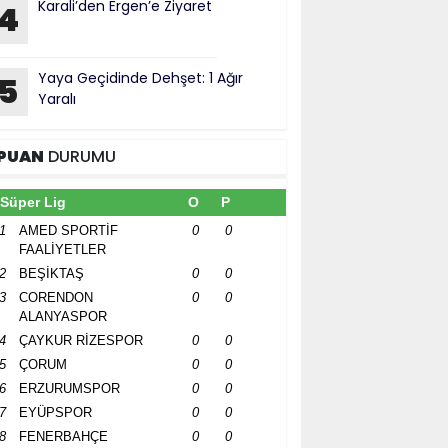
Karali’den Ergen’e Ziyaret
4
Yaya Geçidinde Dehşet: 1 Ağır
5
Yaralı
PUAN
DURUMU
Süper Lig
O
P
1
AMED SPORTİF
0
0
FAALİYETLER
2
BEŞİKTAŞ
0
0
3
CORENDON
0
0
ALANYASPOR
4
ÇAYKUR RİZESPOR
0
0
5
ÇORUM
0
0
6
ERZURUMSPOR
0
0
7
EYÜPSPOR
0
0
8
FENERBAHÇE
0
0