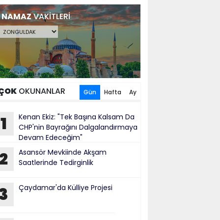
NAMAZ
VAKİTLERİ
ÇOK
OKUNANLAR
Gün
Hafta
Ay
Kenan Ekiz: "Tek Başına Kalsam Da
1
CHP'nin Bayrağını Dalgalandırmaya
Devam Edeceğim"
​Asansör Mevkiinde Akşam
2
Saatlerinde Tedirginlik
Çaydamar'da Külliye Projesi
3