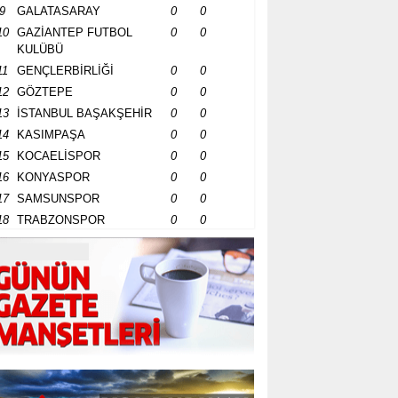
9
GALATASARAY
0
0
10
GAZİANTEP FUTBOL
0
0
KULÜBÜ
11
GENÇLERBİRLİĞİ
0
0
12
GÖZTEPE
0
0
13
İSTANBUL BAŞAKŞEHİR
0
0
14
KASIMPAŞA
0
0
15
KOCAELİSPOR
0
0
16
KONYASPOR
0
0
17
SAMSUNSPOR
0
0
18
TRABZONSPOR
0
0