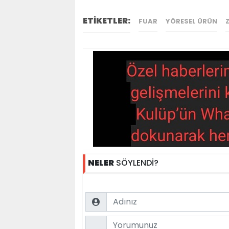
ETİKETLER:
FUAR
YÖRESEL ÜRÜN
NELER
SÖYLENDİ?
Name
Comment