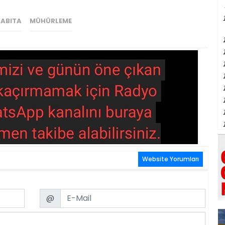
ZABITA
MÜHÜRLEME
Website Yorumları
Email
@