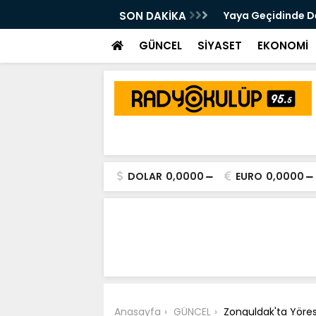
 Kalsam Da CHP'nin Bayrağını
SON DAKİKA
Yaya Geçidinde Deh
m Edeceğim"
GÜNCEL
SİYASET
EKONOMİ
DOLAR
0,0000
EURO
0,0000
Anasayfa
GÜNCEL
Zonguldak'ta Yöres