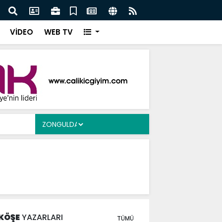
Ergen’e Ziyaret
Çayd
VİDEO
WEB TV
KÖŞE
YAZARLARI
TÜMÜ