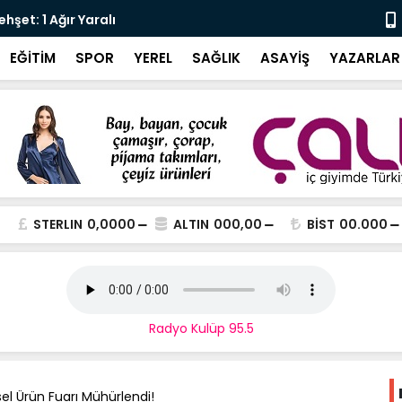
şet: 1 Ağır Yaralı
Karali’den 
EĞİTİM
SPOR
YEREL
SAĞLIK
ASAYİŞ
YAZARLAR
STERLIN
0,0000
ALTIN
000,00
BİST
00.000
Radyo Kulüp 95.5
el Ürün Fuarı Mühürlendi!