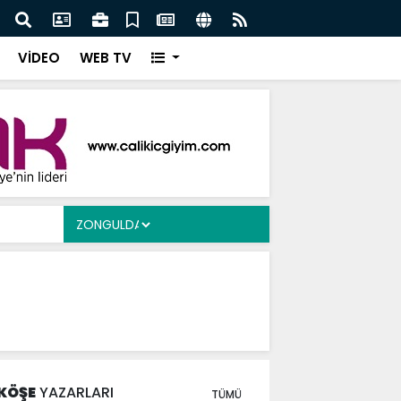
Ergen’e Ziyaret
Çayd
VİDEO
WEB TV
KÖŞE
YAZARLARI
TÜMÜ