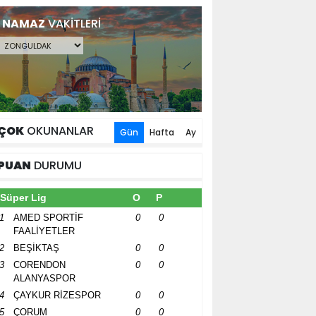
NAMAZ
VAKİTLERİ
ÇOK
OKUNANLAR
Gün
Hafta
Ay
PUAN
DURUMU
Süper Lig
O
P
1
AMED SPORTİF
0
0
FAALİYETLER
2
BEŞİKTAŞ
0
0
3
CORENDON
0
0
ALANYASPOR
4
ÇAYKUR RİZESPOR
0
0
5
ÇORUM
0
0