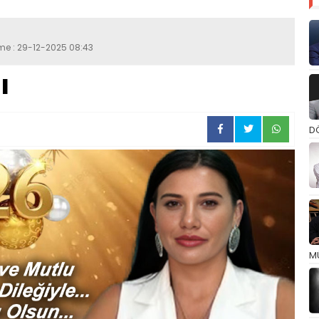
eme : 29-12-2025 08:43
ı
D
M