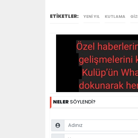
ETİKETLER:
YENI YIL
KUTLAMA
GIZ
NELER
SÖYLENDİ?
Name
Comment