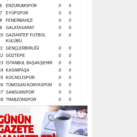
6
ERZURUMSPOR
0
0
7
EYÜPSPOR
0
0
8
FENERBAHÇE
0
0
9
GALATASARAY
0
0
10
GAZİANTEP FUTBOL
0
0
KULÜBÜ
11
GENÇLERBİRLİĞİ
0
0
12
GÖZTEPE
0
0
13
İSTANBUL BAŞAKŞEHİR
0
0
14
KASIMPAŞA
0
0
15
KOCAELİSPOR
0
0
16
TÜMOSAN KONYASPOR
0
0
17
SAMSUNSPOR
0
0
18
TRABZONSPOR
0
0