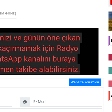
EM GÜNEŞ
Website Yorumları
Email
@