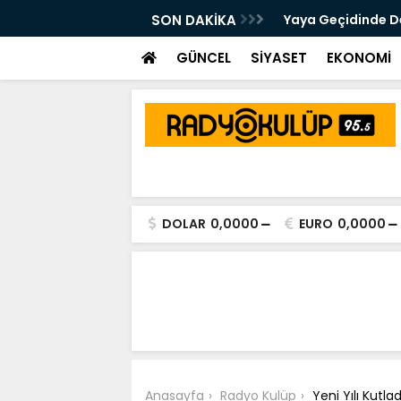
 Kalsam Da CHP'nin Bayrağını
SON DAKİKA
Yaya Geçidinde Deh
m Edeceğim"
GÜNCEL
SİYASET
EKONOMİ
DOLAR
0,0000
EURO
0,0000
Anasayfa
Radyo Kulüp
Yeni Yılı Kutlad