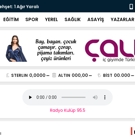
şet: 1 Ağır Yaralı
Karali’den 
EĞİTİM
SPOR
YEREL
SAĞLIK
ASAYİŞ
YAZARLAR
STERLIN
0,0000
ALTIN
000,00
BİST
00.000
Radyo Kulüp 95.5
ı