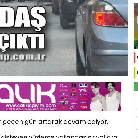
er geçen gün artarak devam ediyor.
k isteyen yüzlerce vatandaşlar yollara