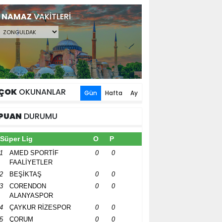
NAMAZ
VAKİTLERİ
ÇOK
OKUNANLAR
Gün
Hafta
Ay
PUAN
DURUMU
Süper Lig
O
P
1
AMED SPORTİF
0
0
FAALİYETLER
2
BEŞİKTAŞ
0
0
3
CORENDON
0
0
ALANYASPOR
4
ÇAYKUR RİZESPOR
0
0
5
ÇORUM
0
0