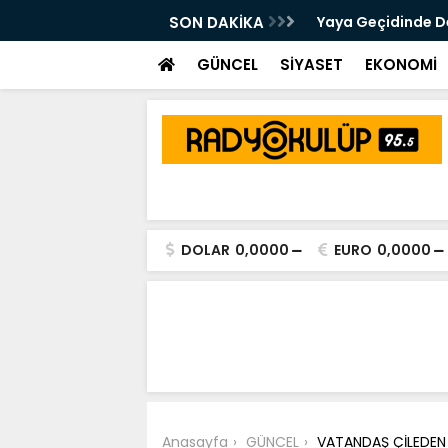
 Kalsam Da CHP'nin Bayrağını
SON DAKİKA
Yaya Geçidinde Deh
m Edeceğim"
GÜNCEL
SİYASET
EKONOMİ
DOLAR
0,0000
EURO
0,0000
Anasayfa
GÜNCEL
VATANDAŞ ÇİLEDEN 