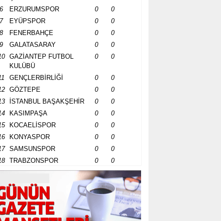
6
ERZURUMSPOR
0
0
7
EYÜPSPOR
0
0
8
FENERBAHÇE
0
0
9
GALATASARAY
0
0
10
GAZİANTEP FUTBOL
0
0
KULÜBÜ
11
GENÇLERBİRLİĞİ
0
0
12
GÖZTEPE
0
0
13
İSTANBUL BAŞAKŞEHİR
0
0
14
KASIMPAŞA
0
0
15
KOCAELİSPOR
0
0
16
KONYASPOR
0
0
17
SAMSUNSPOR
0
0
18
TRABZONSPOR
0
0