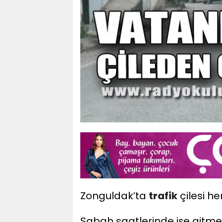
Zonguldak’ta
trafik
çilesi h
Sabah saatlerinde işe gitme