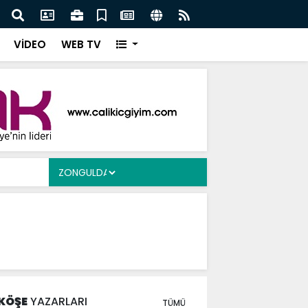
Ergen’e Ziyaret
Çayd
VİDEO
WEB TV
KÖŞE
YAZARLARI
TÜMÜ