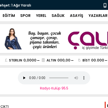
şet: 1 Ağır Yaralı
Karali’den 
EĞİTİM
SPOR
YEREL
SAĞLIK
ASAYİŞ
YAZARLAR
STERLIN
0,0000
ALTIN
000,00
BİST
00.000
Radyo Kulüp 95.5
ÇIKTI