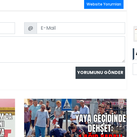
Website Yorumları
Email
@