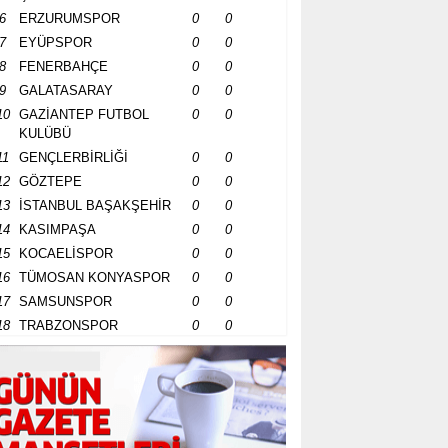
6
ERZURUMSPOR
0
0
7
EYÜPSPOR
0
0
8
FENERBAHÇE
0
0
9
GALATASARAY
0
0
10
GAZİANTEP FUTBOL
0
0
KULÜBÜ
11
GENÇLERBİRLİĞİ
0
0
12
GÖZTEPE
0
0
13
İSTANBUL BAŞAKŞEHİR
0
0
14
KASIMPAŞA
0
0
15
KOCAELİSPOR
0
0
16
TÜMOSAN KONYASPOR
0
0
17
SAMSUNSPOR
0
0
18
TRABZONSPOR
0
0