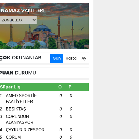
NAMAZ
VAKİTLERİ
ÇOK
OKUNANLAR
Gün
Hafta
Ay
PUAN
DURUMU
Süper Lig
O
P
1
AMED SPORTİF
0
0
FAALİYETLER
2
BEŞİKTAŞ
0
0
3
CORENDON
0
0
ALANYASPOR
4
ÇAYKUR RİZESPOR
0
0
5
ÇORUM
0
0