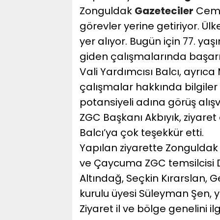
Zonguldak
Gazeteciler
Cemiy
görevler yerine getiriyor. Ü
yer alıyor. Bugün için 77. yaş
giden çalışmalarında başarıl
Vali Yardımcısı Balcı, ayrıca
çalışmalar hakkında bilgiler
potansiyeli adına görüş alışv
ZGC Başkanı Akbıyık, ziyare
Balcı’ya çok teşekkür etti.
Yapılan ziyarette Zonguldak
ve Çaycuma ZGC temsilcisi D
Altındağ, Seçkin Kırarslan,
kurulu üyesi Süleyman Şen, ye
Ziyaret il ve bölge genelini ilg