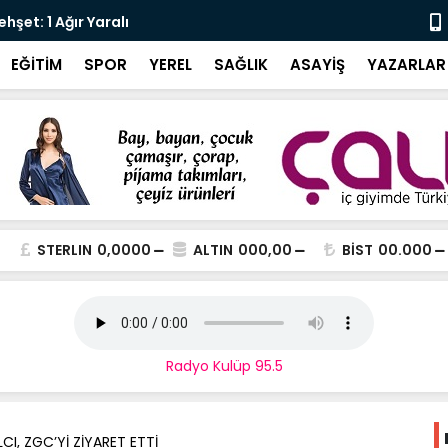
şet: 1 Ağır Yaralı
Karali’den 
EĞİTİM
SPOR
YEREL
SAĞLIK
ASAYİŞ
YAZARLAR
STERLIN
0,0000
ALTIN
000,00
BİST
00.000
Radyo Kulüp 95.5
CI, ZGC’Yİ ZİYARET ETTİ