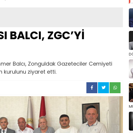
I BALCI, ZGC’Yİ
D
mer Balcı, Zonguldak Gazeteciler Cemiyeti
kurulunu ziyaret etti.
M