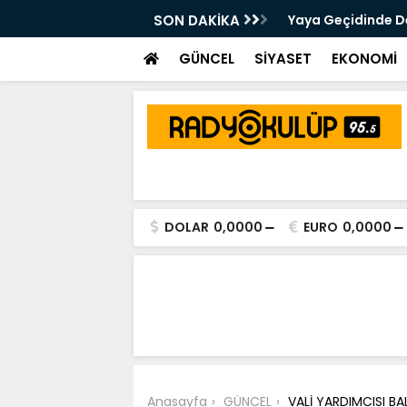
 Kalsam Da CHP'nin Bayrağını
SON DAKİKA
Yaya Geçidinde Deh
m Edeceğim"
GÜNCEL
SİYASET
EKONOMİ
DOLAR
0,0000
EURO
0,0000
Anasayfa
GÜNCEL
VALİ YARDIMCISI BAL