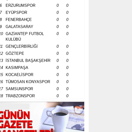
6
ERZURUMSPOR
0
0
7
EYÜPSPOR
0
0
8
FENERBAHÇE
0
0
9
GALATASARAY
0
0
10
GAZİANTEP FUTBOL
0
0
KULÜBÜ
11
GENÇLERBİRLİĞİ
0
0
12
GÖZTEPE
0
0
13
İSTANBUL BAŞAKŞEHİR
0
0
14
KASIMPAŞA
0
0
15
KOCAELİSPOR
0
0
16
TÜMOSAN KONYASPOR
0
0
17
SAMSUNSPOR
0
0
18
TRABZONSPOR
0
0