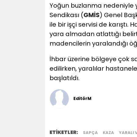
Yoğun buzlanma nedeniyle 
Sendikası (
GMİS
) Genel Baş
ile bir işçi servisi de karışt
yara almadan atlattığı belirt
madencilerin yaralandığı öğr
İhbar üzerine bölgeye çok s
edilirken, yaralılar hastaneler
başlatıldı.
EditörM
ETİKETLER:
SAPÇA
KAZA
YARALI 