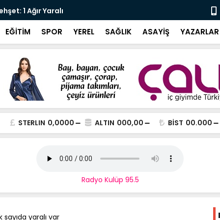
şet: 1 Ağır Yaralı
Karali’den 
EĞİTİM
SPOR
YEREL
SAĞLIK
ASAYİŞ
YAZARLAR
STERLIN
0,0000
ALTIN
000,00
BİST
00.000
Radyo Kulüp 95.5
 sayıda yaralı var