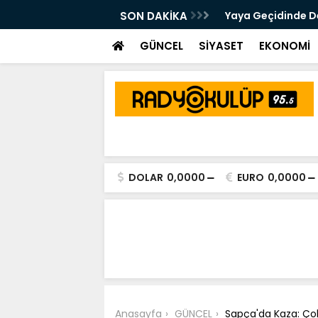
 Kalsam Da CHP'nin Bayrağını
SON DAKİKA
Yaya Geçidinde Deh
m Edeceğim"
GÜNCEL
SİYASET
EKONOMİ
DOLAR
0,0000
EURO
0,0000
Anasayfa
GÜNCEL
Sapça'da Kaza: Çok