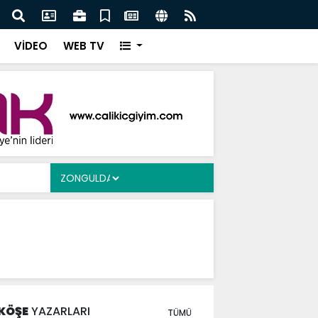
Ergen’e Ziyaret
Çayd
VİDEO
WEB TV
KÖŞE
YAZARLARI
TÜMÜ