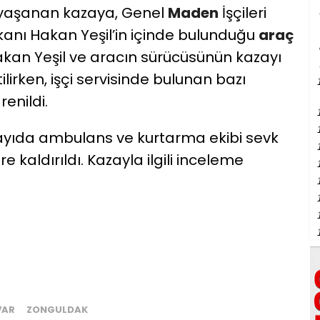
yaşanan kazaya, Genel
Maden
İşçileri
kanı Hakan Yeşil’in içinde bulunduğu
araç
ı. Hakan Yeşil ve aracın sürücüsünün kazayı
ilirken, işçi servisinde bulunan bazı
enildi.
ayıda ambulans ve kurtarma ekibi sevk
e kaldırıldı. Kazayla ilgili inceleme
VAR
ZONGULDAK