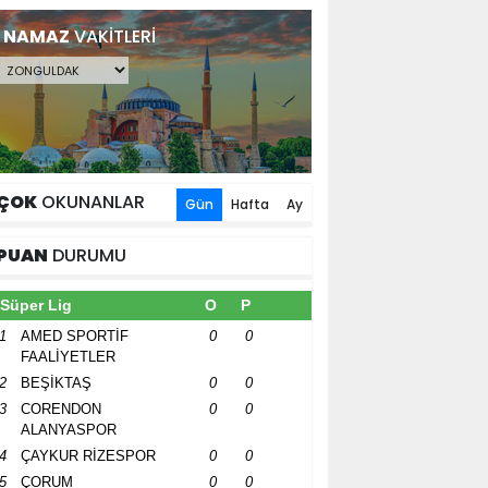
NAMAZ
VAKİTLERİ
ÇOK
OKUNANLAR
Gün
Hafta
Ay
PUAN
DURUMU
Süper Lig
O
P
1
AMED SPORTİF
0
0
FAALİYETLER
2
BEŞİKTAŞ
0
0
3
CORENDON
0
0
ALANYASPOR
4
ÇAYKUR RİZESPOR
0
0
5
ÇORUM
0
0