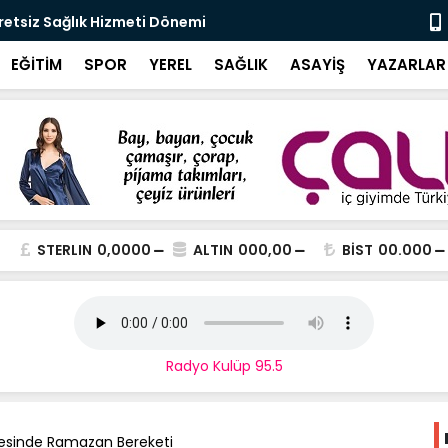
retsiz Sağlık Hizmeti Dönemi
CHP Zonguld
İlkelere Hed
EĞİTİM
SPOR
YEREL
SAĞLIK
ASAYİŞ
YAZARLAR
STERLIN
0,0000
ALTIN
000,00
BİST
00.000
Radyo Kulüp 95.5
esinde Ramazan Bereketi