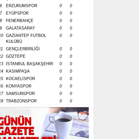
6
ERZURUMSPOR
0
0
7
EYÜPSPOR
0
0
8
FENERBAHÇE
0
0
9
GALATASARAY
0
0
10
GAZİANTEP FUTBOL
0
0
KULÜBÜ
11
GENÇLERBİRLİĞİ
0
0
12
GÖZTEPE
0
0
13
İSTANBUL BAŞAKŞEHİR
0
0
14
KASIMPAŞA
0
0
15
KOCAELİSPOR
0
0
16
KONYASPOR
0
0
17
SAMSUNSPOR
0
0
18
TRABZONSPOR
0
0