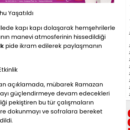
u Yaşatıldı
allede kapı kapı dolaşarak hemşehrilerle
nın manevi atmosferinin hissedildiği
ak
pide ikram edilerek paylaşmanın
kinlik
an açıklamada, mübarek Ramazan
ayı güçlendirmeye devam edecekleri
rliği pekiştiren bu tür çalışmaların
llere dokunmayı ve sofralara bereket
ildi.