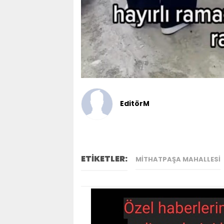
EditörM
ETİKETLER:
MITHATPAŞA MAHALLESI