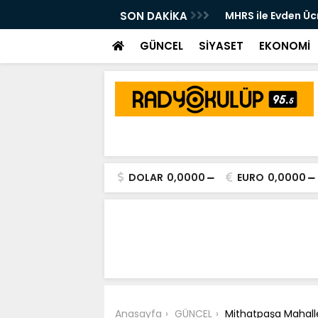
 Kulübü Yeni Sezon Kursiyer Kayıtları
SON DAKİKA
MHRS ile Evden Üc
GÜNCEL
SİYASET
EKONOMİ
DOLAR
0,0000
EURO
0,0000
Anasayfa
GÜNCEL
Mithatpaşa Mahall