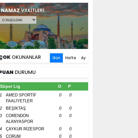
NAMAZ
VAKİTLERİ
ÇOK
OKUNANLAR
Gün
Hafta
Ay
PUAN
DURUMU
Süper Lig
O
P
1
AMED SPORTİF
0
0
FAALİYETLER
2
BEŞİKTAŞ
0
0
3
CORENDON
0
0
ALANYASPOR
4
ÇAYKUR RİZESPOR
0
0
5
ÇORUM
0
0