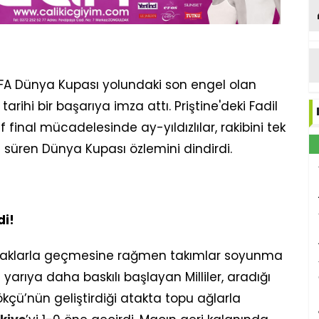
IFA Dünya Kupası yolundaki son engel olan
ihi bir başarıya imza attı. Priştine'deki Fadil
final mücadelesinde ay-yıldızlılar, rakibini tek
 süren Dünya Kupası özlemini dindirdi.
di!
lı ataklarla geçmesine rağmen takımlar soyunma
ci yarıya daha baskılı başlayan Milliler, aradığı
kçü’nün geliştirdiği atakta topu ağlarla