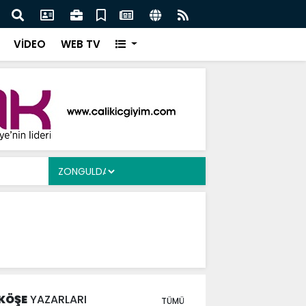
vkiinde Akşam Saatlerinde Tedirginlik
HASAD
Başla
VİDEO
WEB TV
KÖŞE
YAZARLARI
TÜMÜ