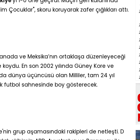
kiye
’yi 1-0 öne geçirdi. Maçın geri kalanında
ocuklar", skoru koruyarak zafer çığlıkları attı.
Kanada ve Meksika’nın ortaklaşa düzenleyeceği
e koydu. En son 2002 yılında Güney Kore ve
 dünya üçüncüsü olan Milliler, tam 24 yıl
 futbol sahnesinde boy gösterecek.
e'nin grup aşamasındaki rakipleri de netleşti. D