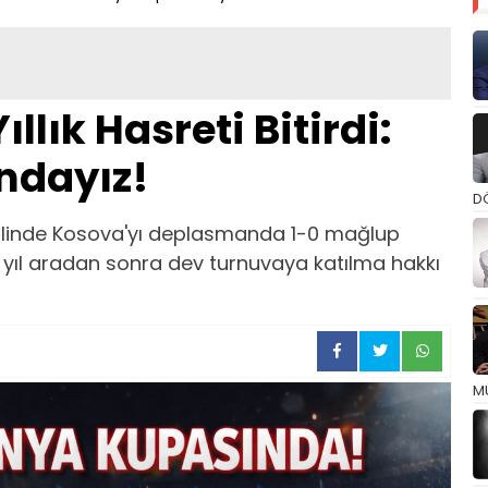
ıllık Hasreti Bitirdi:
ndayız!
D
alinde Kosova'yı deplasmanda 1-0 mağlup
4 yıl aradan sonra dev turnuvaya katılma hakkı
M