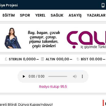
ye Projesi
​Asansör Me
EĞİTİM
SPOR
YEREL
SAĞLIK
ASAYİŞ
YAZARLAR
STERLIN
0,0000
ALTIN
000,00
BİST
00.000
Radyo Kulüp 95.5
asreti Bitirdi: Dünya Kupası’ndayız!