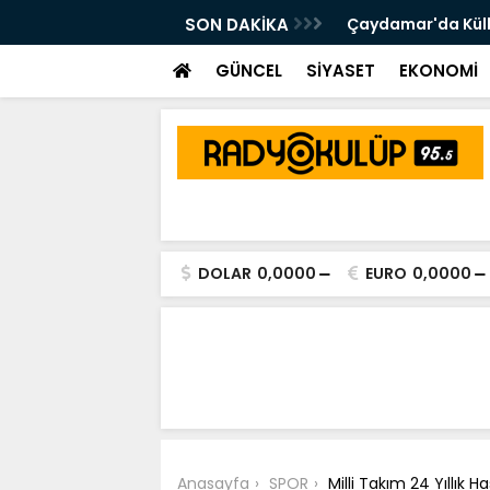
et
SON DAKİKA
Çaydamar'da Külli
GÜNCEL
SİYASET
EKONOMİ
DOLAR
0,0000
EURO
0,0000
Anasayfa
SPOR
Milli Takım 24 Yıllık H