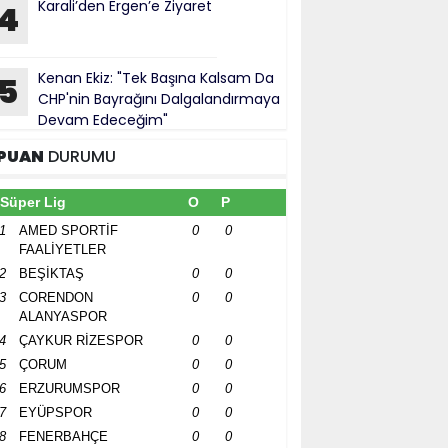
Karali’den Ergen’e Ziyaret
4
Kenan Ekiz: "Tek Başına Kalsam Da
5
CHP'nin Bayrağını Dalgalandırmaya
Devam Edeceğim"
PUAN
DURUMU
Süper Lig
O
P
1
AMED SPORTİF
0
0
FAALİYETLER
2
BEŞİKTAŞ
0
0
3
CORENDON
0
0
ALANYASPOR
4
ÇAYKUR RİZESPOR
0
0
5
ÇORUM
0
0
6
ERZURUMSPOR
0
0
7
EYÜPSPOR
0
0
8
FENERBAHÇE
0
0