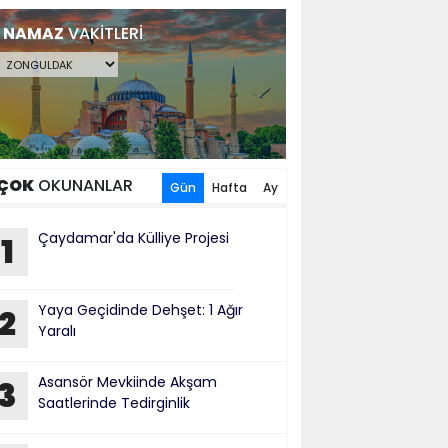
NAMAZ
VAKİTLERİ
ÇOK
OKUNANLAR
Gün
Hafta
Ay
Çaydamar'da Külliye Projesi
1
Yaya Geçidinde Dehşet: 1 Ağır
2
Yaralı
​Asansör Mevkiinde Akşam
3
Saatlerinde Tedirginlik