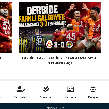
!
DERBİDE FARKLI GALİBİYET: GALATASARAY 3-
0 FENERBAHÇE
eo
Yazarlar
Anketler
İletişim
Künye
Radyo Kulup