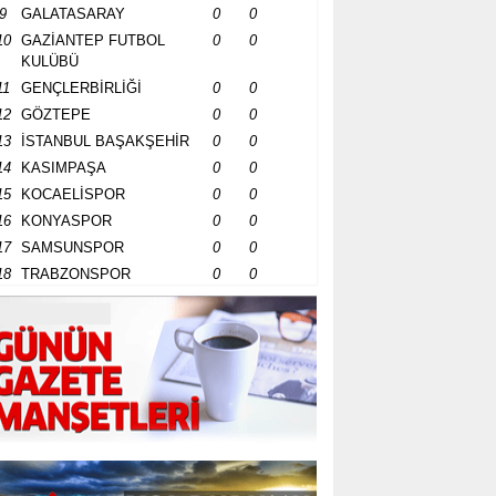
9
GALATASARAY
0
0
10
GAZİANTEP FUTBOL
0
0
KULÜBÜ
11
GENÇLERBİRLİĞİ
0
0
12
GÖZTEPE
0
0
13
İSTANBUL BAŞAKŞEHİR
0
0
14
KASIMPAŞA
0
0
15
KOCAELİSPOR
0
0
16
KONYASPOR
0
0
17
SAMSUNSPOR
0
0
18
TRABZONSPOR
0
0