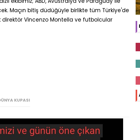
ızlı ekibimiz; ABD, Avustralya ve Paraguay ile
. Maçın bitiş düdüğüyle birlikte tüm Türkiye'de
k direktör Vincenzo Montella ve futbolcular
DÜNYA KUPASI