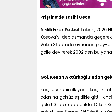
Priştine’de Tarihi Gece
A Milli Erkek
Futbol
Takımı, 2026 F
Kosova’yı deplasmanda geçerek tar
Vokrri Stadı'nda oynanan play-off 
golle devirerek 2002'den bu yana
Gol, Kenan Aktürkoğlu’ndan gel
Karşılaşmanın ilk yarısı karşılık
odasına golsüz eşitlikle gitti. İkin
golü 53. dakikada buldu. Orkun Kö