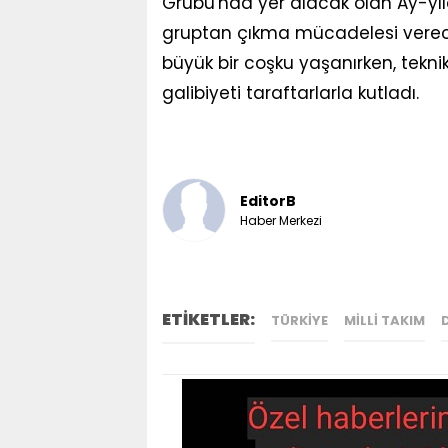
Grubu'nda yer alacak olan Ay-yıld
gruptan çıkma mücadelesi verecek
büyük bir coşku yaşanırken, tekni
galibiyeti taraftarlarla kutladı.
EditorB
Haber Merkezi
ETİKETLER:
TÜRKIYE
MILLI TAKIM