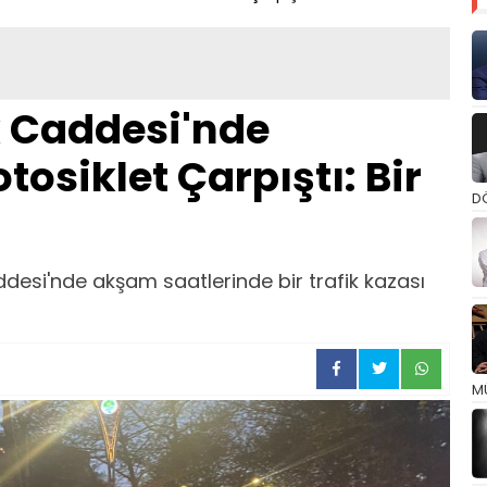
k Caddesi'nde
osiklet Çarpıştı: Bir
D
ddesi'nde akşam saatlerinde bir trafik kazası
M