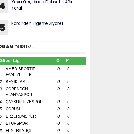
Yaya Geçidinde Dehşet: 1 Ağır
4
Yaralı
Karali’den Ergen’e Ziyaret
5
PUAN
DURUMU
Süper Lig
O
P
1
AMED SPORTİF
0
0
FAALİYETLER
2
BEŞİKTAŞ
0
0
3
CORENDON
0
0
ALANYASPOR
4
ÇAYKUR RİZESPOR
0
0
5
ÇORUM
0
0
6
ERZURUMSPOR
0
0
7
EYÜPSPOR
0
0
8
FENERBAHÇE
0
0