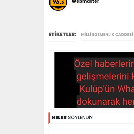
Webmaster
ETİKETLER:
MILLI EGEMENLIK CADDESI
NELER
SÖYLENDİ?