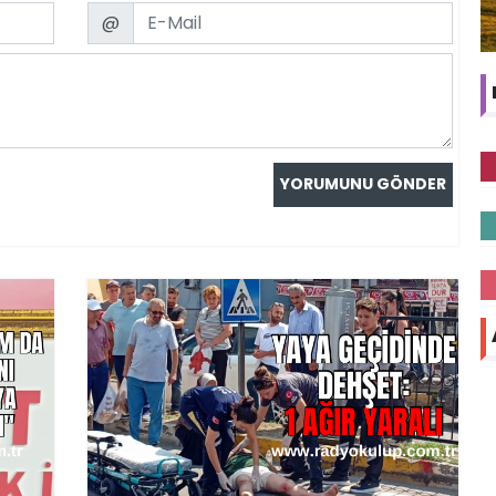
Email
@