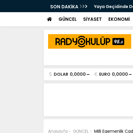
 Kalsam Da CHP'nin Bayrağını
SON DAKİKA
Yaya Geçidinde Deh
m Edeceğim"
GÜNCEL
SİYASET
EKONOMİ
DOLAR
0,0000
EURO
0,0000
Anasayfa
GÜNCEL
Milli Egemenlik Cad