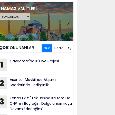
NAMAZ
VAKİTLERİ
ÇOK
OKUNANLAR
Gün
Hafta
Ay
Çaydamar'da Külliye Projesi
1
​Asansör Mevkiinde Akşam
2
Saatlerinde Tedirginlik
Kenan Ekiz: "Tek Başına Kalsam Da
3
CHP'nin Bayrağını Dalgalandırmaya
Devam Edeceğim"