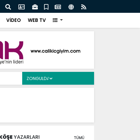
Ergen’e Ziyaret
Çayd
VİDEO
WEB TV
KÖŞE
YAZARLARI
TÜMÜ