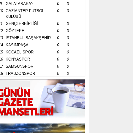
9
GALATASARAY
0
0
10
GAZİANTEP FUTBOL
0
0
KULÜBÜ
11
GENÇLERBİRLİĞİ
0
0
12
GÖZTEPE
0
0
13
İSTANBUL BAŞAKŞEHİR
0
0
14
KASIMPAŞA
0
0
15
KOCAELİSPOR
0
0
16
KONYASPOR
0
0
17
SAMSUNSPOR
0
0
18
TRABZONSPOR
0
0