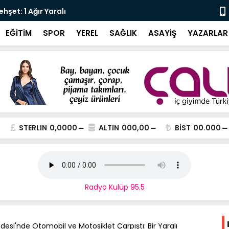
şet: 1 Ağır Yaralı
Karali’den 
EĞİTİM
SPOR
YEREL
SAĞLIK
ASAYİŞ
YAZARLAR
STERLIN
0,0000
ALTIN
000,00
BİST
00.000
Radyo Kulüp 95.5
desi'nde Otomobil ve Motosiklet Çarpıştı: Bir Yaralı