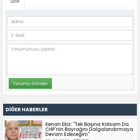
Site
DİĞER HABERLER
Kenan Ekiz: "Tek Başına Kalsam Da
CHP'nin Bayrağını Dalgalandırmaya
Devam Edeceğim"