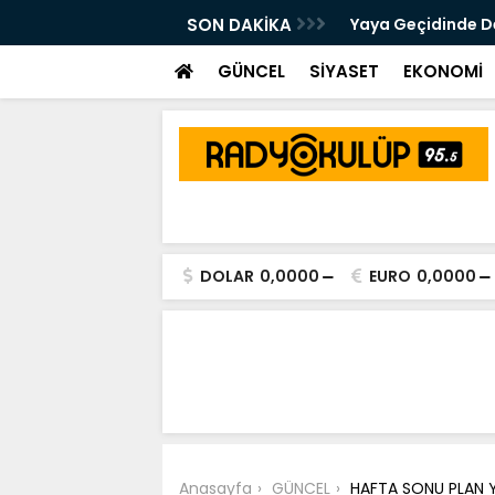
 Kalsam Da CHP'nin Bayrağını
SON DAKİKA
Yaya Geçidinde Deh
m Edeceğim"
GÜNCEL
SİYASET
EKONOMİ
DOLAR
0,0000
EURO
0,0000
Anasayfa
GÜNCEL
HAFTA SONU PLAN 