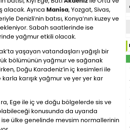
batısı, Kıyı Ege, Batı
Akdeniz
ile Orta ve
ış alacak. Ayrıca
Manisa
, Yozgat, Sivas,
riyle Denizli’nin batısı, Konya’nın kuzey ve
ekleniyor. Sabah saatlerinde ise
inde yağmur etkili olacak.
ak’ta yaşayan vatandaşları yağışlı bir
büyük bölümünün yağmur ve sağanak
rken, Doğu Karadeniz’in iç kesimleri ile
 karla karışık yağmur ve yer yer kar
ara, Ege ile iç ve doğu bölgelerde sis ve
li olabileceği konusunda da uyarıda
n ise ülke genelinde mevsim normallerinin
yor.