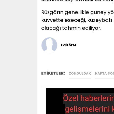
Rüzgârın genellikle güney y
kuvvette eseceği, kuzeybatı k
olacağı tahmin ediliyor.
EditörM
ETİKETLER:
ZONGULDAK
HAFTA SO