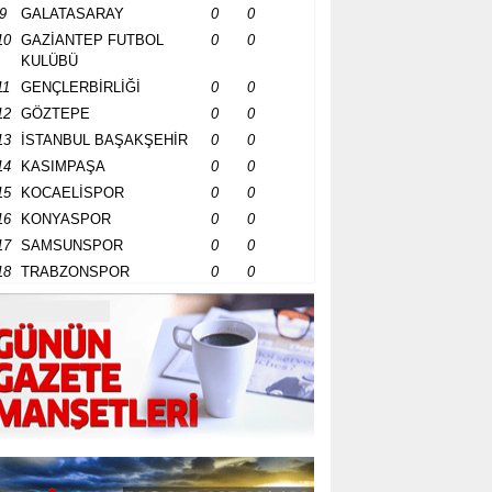
9
GALATASARAY
0
0
10
GAZİANTEP FUTBOL
0
0
KULÜBÜ
11
GENÇLERBİRLİĞİ
0
0
12
GÖZTEPE
0
0
13
İSTANBUL BAŞAKŞEHİR
0
0
14
KASIMPAŞA
0
0
15
KOCAELİSPOR
0
0
16
KONYASPOR
0
0
17
SAMSUNSPOR
0
0
18
TRABZONSPOR
0
0