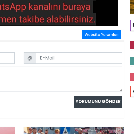
Website Yorumları
Email
@