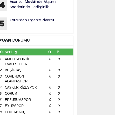
​Asansör Mevkiinde Akşam
4
Saatlerinde Tedirginlik
Karali’den Ergen’e Ziyaret
5
PUAN
DURUMU
Süper Lig
O
P
1
AMED SPORTİF
0
0
FAALİYETLER
2
BEŞİKTAŞ
0
0
3
CORENDON
0
0
ALANYASPOR
4
ÇAYKUR RİZESPOR
0
0
5
ÇORUM
0
0
6
ERZURUMSPOR
0
0
7
EYÜPSPOR
0
0
8
FENERBAHÇE
0
0