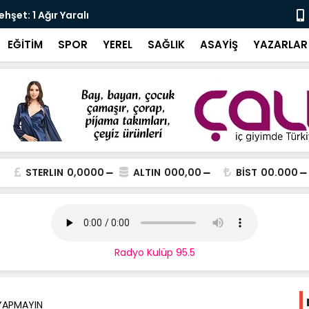
şet: 1 Ağır Yaralı
Karali’den 
EĞİTİM
SPOR
YEREL
SAĞLIK
ASAYİŞ
YAZARLAR
STERLIN
0,0000
ALTIN
000,00
BİST
00.000
Radyo Kulüp 95.5
YAPMAYIN