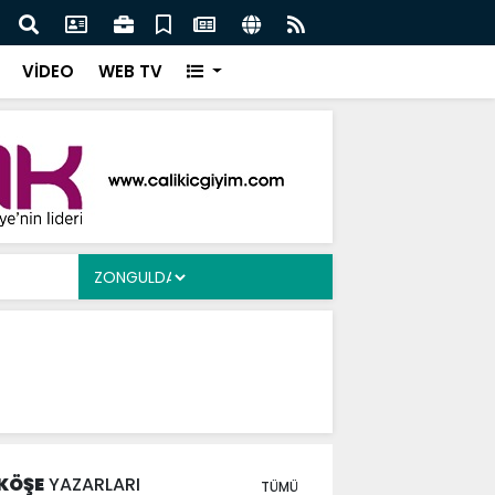
Ergen’e Ziyaret
Çayd
VİDEO
WEB TV
KÖŞE
YAZARLARI
TÜMÜ