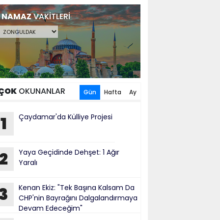
NAMAZ
VAKİTLERİ
ÇOK
OKUNANLAR
Gün
Hafta
Ay
Çaydamar'da Külliye Projesi
1
Yaya Geçidinde Dehşet: 1 Ağır
2
Yaralı
Kenan Ekiz: "Tek Başına Kalsam Da
3
CHP'nin Bayrağını Dalgalandırmaya
Devam Edeceğim"