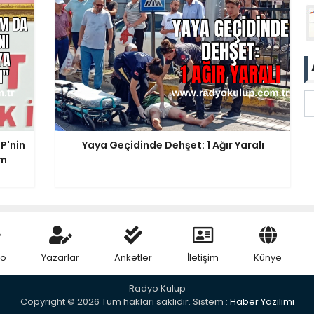
P'nin
Yaya Geçidinde Dehşet: 1 Ağır Yaralı
am
eo
Yazarlar
Anketler
İletişim
Künye
Radyo Kulup
Copyright © 2026 Tüm hakları saklıdır. Sistem :
Haber Yazılımı