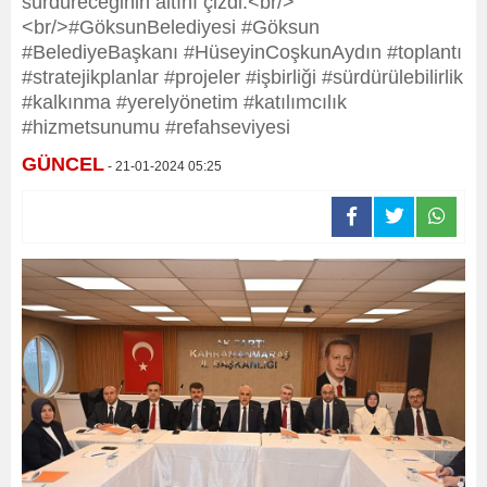
sürdüreceğinin altını çizdi.<br/>
<br/>#GöksunBelediyesi #Göksun
#BelediyeBaşkanı #HüseyinCoşkunAydın #toplantı
#stratejikplanlar #projeler #işbirliği #sürdürülebilirlik
#kalkınma #yerelyönetim #katılımcılık
#hizmetsunumu #refahseviyesi
GÜNCEL
- 21-01-2024 05:25