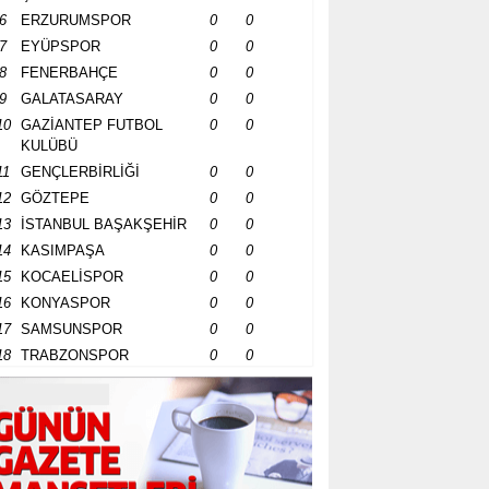
6
ERZURUMSPOR
0
0
7
EYÜPSPOR
0
0
8
FENERBAHÇE
0
0
9
GALATASARAY
0
0
10
GAZİANTEP FUTBOL
0
0
KULÜBÜ
11
GENÇLERBİRLİĞİ
0
0
12
GÖZTEPE
0
0
13
İSTANBUL BAŞAKŞEHİR
0
0
14
KASIMPAŞA
0
0
15
KOCAELİSPOR
0
0
16
KONYASPOR
0
0
17
SAMSUNSPOR
0
0
18
TRABZONSPOR
0
0