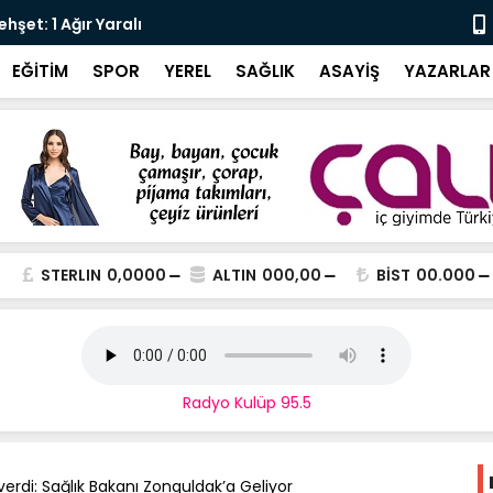
şet: 1 Ağır Yaralı
Karali’den 
EĞİTİM
SPOR
YEREL
SAĞLIK
ASAYİŞ
YAZARLAR
STERLIN
0,0000
ALTIN
000,00
BİST
00.000
Radyo Kulüp 95.5
erdi: Sağlık Bakanı Zonguldak’a Geliyor