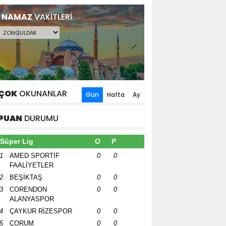
NAMAZ
VAKİTLERİ
ÇOK
OKUNANLAR
Gün
Hafta
Ay
PUAN
DURUMU
Süper Lig
O
P
1
AMED SPORTİF
0
0
FAALİYETLER
2
BEŞİKTAŞ
0
0
3
CORENDON
0
0
ALANYASPOR
4
ÇAYKUR RİZESPOR
0
0
5
ÇORUM
0
0