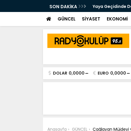
 Kalsam Da CHP'nin Bayrağını
SON DAKİKA
Yaya Geçidinde Deh
m Edeceğim"
GÜNCEL
SİYASET
EKONOMİ
DOLAR
0,0000
EURO
0,0000
Anasayfa
GÜNCEL
Çağlayan Müjdeyi v