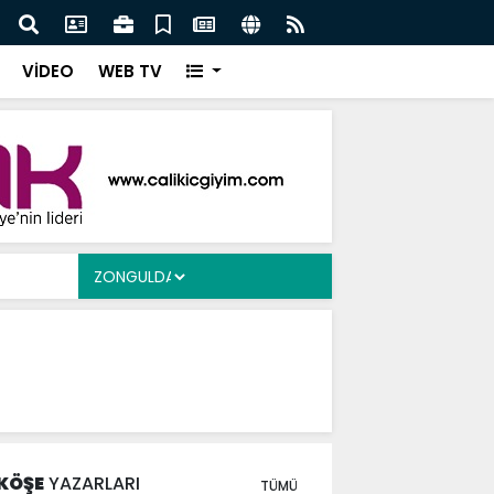
Ergen’e Ziyaret
Çayd
VİDEO
WEB TV
KÖŞE
YAZARLARI
TÜMÜ