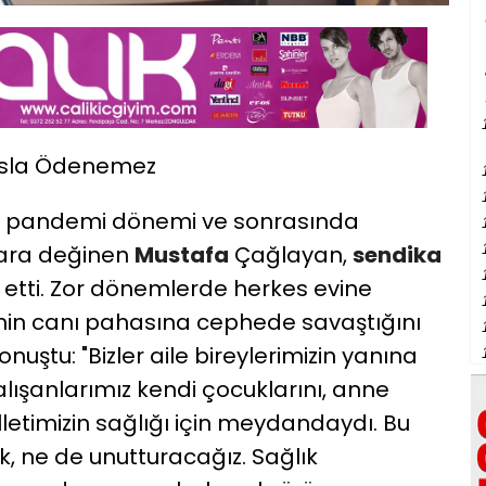
 Asla Ödenemez
ikle pandemi dönemi ve sonrasında
lara değinen
Mustafa
Çağlayan,
sendika
 etti. Zor dönemlerde herkes evine
nin canı pahasına cephede savaştığını
nuştu: "Bizler aile bireylerimizin yanına
alışanlarımız kendi çocuklarını, anne
lletimizin sağlığı için meydandaydı. Bu
, ne de unutturacağız. Sağlık