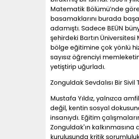
Matematik Bölümü’nde göre
basamaklarını burada başarı
adamıştı. Sadece BEÜN bün
şehirdeki Bartın Üniversite
bölge eğitimine çok yönlü 
sayısız öğrenciyi memleketin
yetiştirip uğurladı.
​Zonguldak Sevdalısı Bir Sivi
​Mustafa Yıldız, yalnızca am
değil, kentin sosyal dokusun
insanıydı. Eğitim çalışmala
Zonguldak'ın kalkınmasına ad
kuruluşunda kritik sorumlulu