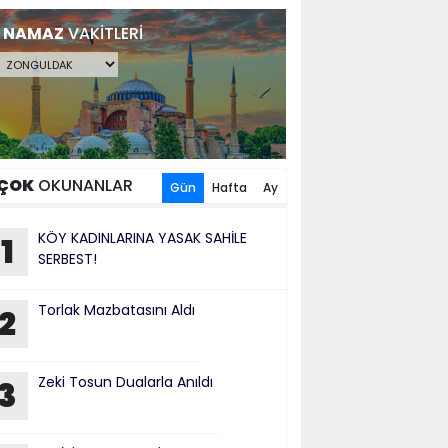
NAMAZ
VAKİTLERİ
ÇOK
OKUNANLAR
Gün
Hafta
Ay
KÖY KADINLARINA YASAK SAHİLE
1
SERBEST!
Torlak Mazbatasını Aldı
2
Zeki Tosun Dualarla Anıldı
3