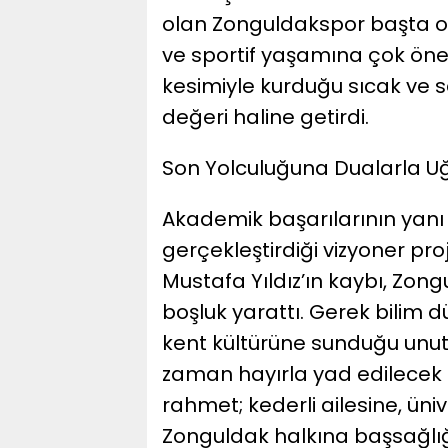
olan Zonguldakspor başta ol
ve sportif yaşamına çok önem
kesimiyle kurduğu sıcak ve s
değeri haline getirdi.
​Son Yolculuğuna Dualarla 
​Akademik başarılarının yan
gerçekleştirdiği vizyoner pro
Mustafa Yıldız’ın kaybı, Zong
boşluk yarattı. Gerek bilim
kent kültürüne sunduğu unut
zaman hayırla yad edilecek 
rahmet; kederli ailesine, ün
Zonguldak halkına başsağlığı