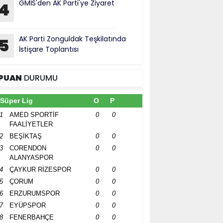
GMİS'den AK Parti'ye Ziyaret
4
AK Parti Zonguldak Teşkilatında
5
İstişare Toplantısı
PUAN
DURUMU
Süper Lig
O
P
1
AMED SPORTİF
0
0
FAALİYETLER
2
BEŞİKTAŞ
0
0
3
CORENDON
0
0
ALANYASPOR
4
ÇAYKUR RİZESPOR
0
0
5
ÇORUM
0
0
6
ERZURUMSPOR
0
0
7
EYÜPSPOR
0
0
8
FENERBAHÇE
0
0