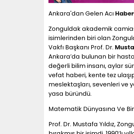
Ankara'dan Gelen Acı
Haber
​Zonguldak akademik camiası
isimlerinden biri olan Zongul
Vakfı Başkanı Prof. Dr.
Musta
Ankara’da bulunan bir hastan
değerli bilim insanı, aylar s
vefat haberi, kente tez ulaşı
meslektaşları, sevenleri ve ye
yasa büründü.
​Matematik Dünyasına Ve Bi
​Prof. Dr. Mustafa Yıldız, Zon
bırakmış bir isimdi. 1990’lı y