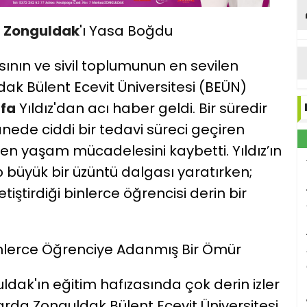
Zonguldak
'ı Yasa Boğdu
nın ve sivil toplumunun en sevilen
dak Bülent Ecevit Üniversitesi (BEÜN)
fa
Yıldız'dan acı haber geldi. Bir süredir
ede ciddi bir tedavi süreci geçiren
üren yaşam mücadelesini kaybetti. Yıldız’ın
p büyük bir üzüntü dalgası yaratırken;
tiştirdiği binlerce öğrencisi derin bir
nlerce Öğrenciye Adanmış Bir Ömür
guldak'ın eğitim hafızasında çok derin izler
ıllarda Zonguldak Bülent Ecevit Üniversitesi