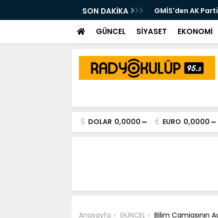
latında İstişare Toplantısı
SON DAKİKA
GMİS'den AK Parti
GÜNCEL
SİYASET
EKONOMİ
DOLAR
0,0000
EURO
0,0000
Anasayfa
GÜNCEL
Bilim Camiasının Ac