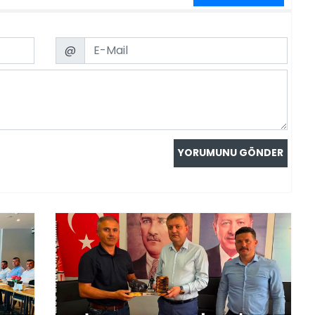
Email
@