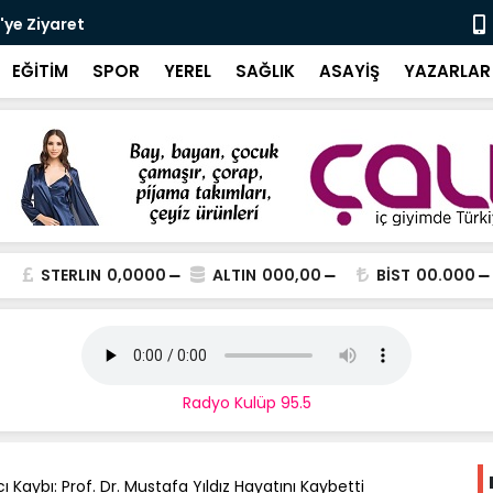
'ye Ziyaret
Cami-Çocuk 
Ödüllerine
EĞİTİM
SPOR
YEREL
SAĞLIK
ASAYİŞ
YAZARLAR
STERLIN
0,0000
ALTIN
000,00
BİST
00.000
Radyo Kulüp 95.5
ı Kaybı: Prof. Dr. Mustafa Yıldız Hayatını Kaybetti