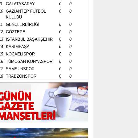
9
GALATASARAY
0
0
10
GAZİANTEP FUTBOL
0
0
KULÜBÜ
11
GENÇLERBİRLİĞİ
0
0
12
GÖZTEPE
0
0
13
İSTANBUL BAŞAKŞEHİR
0
0
14
KASIMPAŞA
0
0
15
KOCAELİSPOR
0
0
16
TÜMOSAN KONYASPOR
0
0
17
SAMSUNSPOR
0
0
18
TRABZONSPOR
0
0