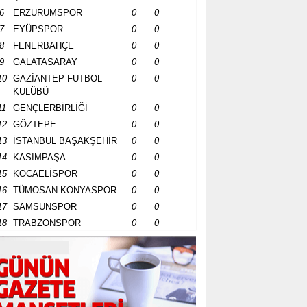
6
ERZURUMSPOR
0
0
7
EYÜPSPOR
0
0
8
FENERBAHÇE
0
0
9
GALATASARAY
0
0
10
GAZİANTEP FUTBOL
0
0
KULÜBÜ
11
GENÇLERBİRLİĞİ
0
0
12
GÖZTEPE
0
0
13
İSTANBUL BAŞAKŞEHİR
0
0
14
KASIMPAŞA
0
0
15
KOCAELİSPOR
0
0
16
TÜMOSAN KONYASPOR
0
0
17
SAMSUNSPOR
0
0
18
TRABZONSPOR
0
0