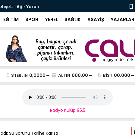
şet: 1 Ağır Yaralı
Karali’den 
EĞİTİM
SPOR
YEREL
SAĞLIK
ASAYİŞ
YAZARLAR
STERLIN
0,0000
ALTIN
000,00
BİST
00.000
Radyo Kulüp 95.5
dı: Su Sorunu Tarihe Karıştı