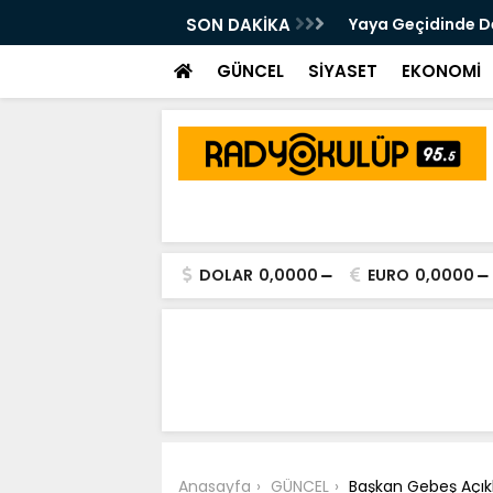
 Kalsam Da CHP'nin Bayrağını
SON DAKİKA
Yaya Geçidinde Deh
m Edeceğim"
GÜNCEL
SİYASET
EKONOMİ
DOLAR
0,0000
EURO
0,0000
Anasayfa
GÜNCEL
Başkan Gebeş Açıkla