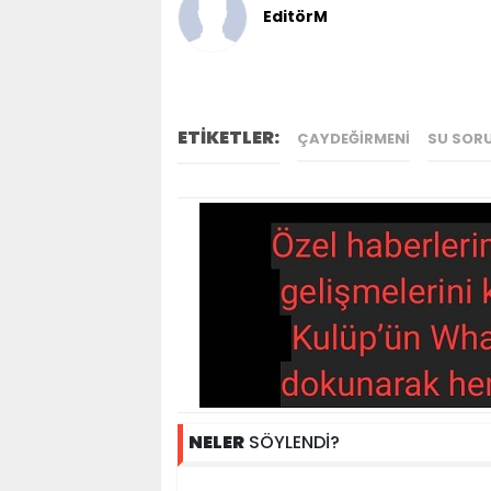
EditörM
ETİKETLER:
ÇAYDEĞIRMENI
SU SOR
NELER
SÖYLENDİ?