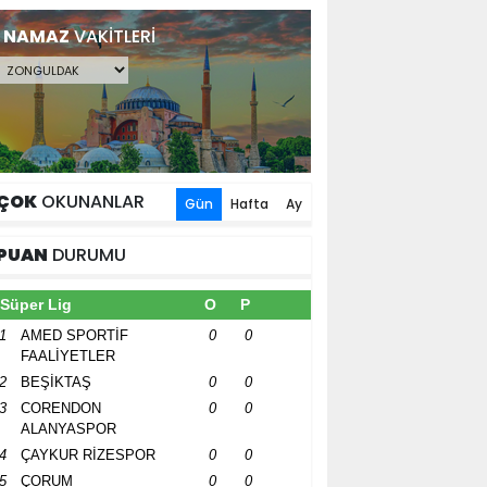
NAMAZ
VAKİTLERİ
ÇOK
OKUNANLAR
Gün
Hafta
Ay
PUAN
DURUMU
Süper Lig
O
P
1
AMED SPORTİF
0
0
FAALİYETLER
2
BEŞİKTAŞ
0
0
3
CORENDON
0
0
ALANYASPOR
4
ÇAYKUR RİZESPOR
0
0
5
ÇORUM
0
0