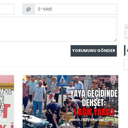
Email
@