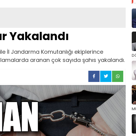
ar Yakalandı
ile İl Jandarma Komutanlığı ekiplerince
D
ulamalarda aranan çok sayıda şahıs yakalandı.
M