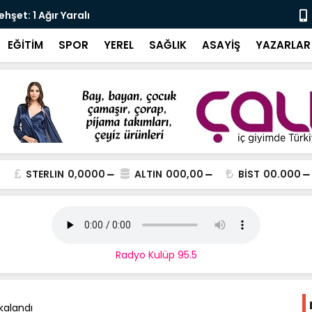
şet: 1 Ağır Yaralı
Karali’den 
EĞİTİM
SPOR
YEREL
SAĞLIK
ASAYİŞ
YAZARLAR
STERLIN
0,0000
ALTIN
000,00
BİST
00.000
Radyo Kulüp 95.5
kalandı