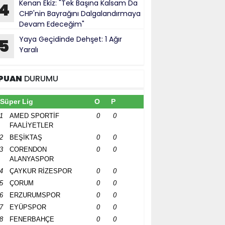
Kenan Ekiz: "Tek Başına Kalsam Da
4
CHP'nin Bayrağını Dalgalandırmaya
Devam Edeceğim"
Yaya Geçidinde Dehşet: 1 Ağır
5
Yaralı
PUAN
DURUMU
Süper Lig
O
P
1
AMED SPORTİF
0
0
FAALİYETLER
2
BEŞİKTAŞ
0
0
3
CORENDON
0
0
ALANYASPOR
4
ÇAYKUR RİZESPOR
0
0
5
ÇORUM
0
0
6
ERZURUMSPOR
0
0
7
EYÜPSPOR
0
0
8
FENERBAHÇE
0
0