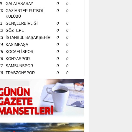
9
GALATASARAY
0
0
10
GAZİANTEP FUTBOL
0
0
KULÜBÜ
11
GENÇLERBİRLİĞİ
0
0
12
GÖZTEPE
0
0
13
İSTANBUL BAŞAKŞEHİR
0
0
14
KASIMPAŞA
0
0
15
KOCAELİSPOR
0
0
16
KONYASPOR
0
0
17
SAMSUNSPOR
0
0
18
TRABZONSPOR
0
0