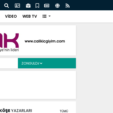
Ergen’e Ziyaret
Çayd
VİDEO
WEB TV
KÖŞE
YAZARLARI
TÜMÜ