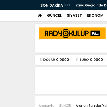
 Kalsam Da CHP'nin Bayrağını
SON DAKİKA
Yaya Geçidinde Deh
m Edeceğim"
GÜNCEL
SİYASET
EKONOMİ
DOLAR
0,0000
EURO
0,0000
Anasayfa
GÜNCEL
Aranan Şahıslar Ya