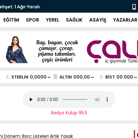
şet: 1 Ağır Yaralı
Karali’den 
EĞİTİM
SPOR
YEREL
SAĞLIK
ASAYİŞ
YAZARLAR
STERLIN
0,0000
ALTIN
000,00
BİST
00.000
Radyo Kulüp 95.5
 Dönem: Borç Listeleri Artık Yasak