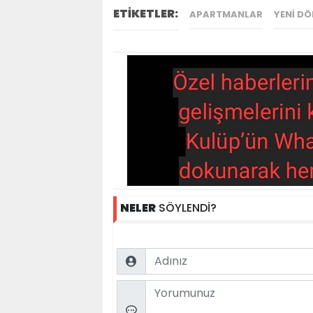
ETİKETLER:
APARTMANLAR
YENI D
NELER
SÖYLENDİ?
Name
Comment