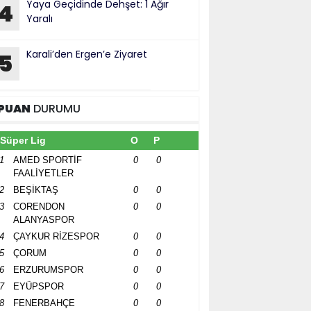
Yaya Geçidinde Dehşet: 1 Ağır
4
Yaralı
Karali’den Ergen’e Ziyaret
5
PUAN
DURUMU
Süper Lig
O
P
1
AMED SPORTİF
0
0
FAALİYETLER
2
BEŞİKTAŞ
0
0
3
CORENDON
0
0
ALANYASPOR
4
ÇAYKUR RİZESPOR
0
0
5
ÇORUM
0
0
6
ERZURUMSPOR
0
0
7
EYÜPSPOR
0
0
8
FENERBAHÇE
0
0