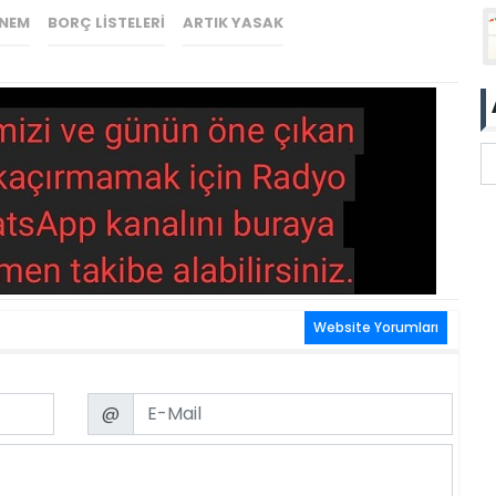
ÖNEM
BORÇ LISTELERI
ARTIK YASAK
Website Yorumları
Email
@