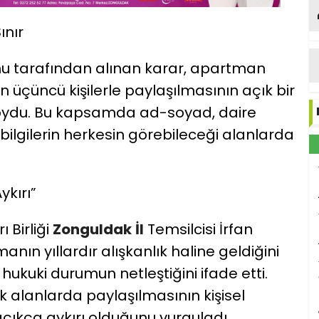
ınır
umu tarafından alınan karar, apartman
nin üçüncü kişilerle paylaşılmasının açık bir
 koydu. Bu kapsamda ad-soyad, daire
bilgilerin herkesin görebileceği alanlarda
kırı”
 Birliği
Zonguldak
İl
Temsilcisi İrfan
ın yıllardır alışkanlık haline geldiğini
 hukuki durumun netleştiğini ifade etti.
ık alanlarda paylaşılmasının kişisel
açıkça aykırı olduğunu vurguladı.