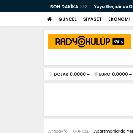
 Kalsam Da CHP'nin Bayrağını
SON DAKİKA
Yaya Geçidinde Deh
m Edeceğim"
GÜNCEL
SİYASET
EKONOMİ
DOLAR
0,0000
EURO
0,0000
Anasayfa
GÜNCEL
Apartmanlarda Yeni