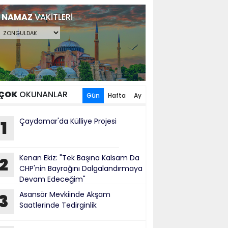
NAMAZ
VAKİTLERİ
ÇOK
OKUNANLAR
Gün
Hafta
Ay
Çaydamar'da Külliye Projesi
1
Kenan Ekiz: "Tek Başına Kalsam Da
2
CHP'nin Bayrağını Dalgalandırmaya
Devam Edeceğim"
​Asansör Mevkiinde Akşam
3
Saatlerinde Tedirginlik