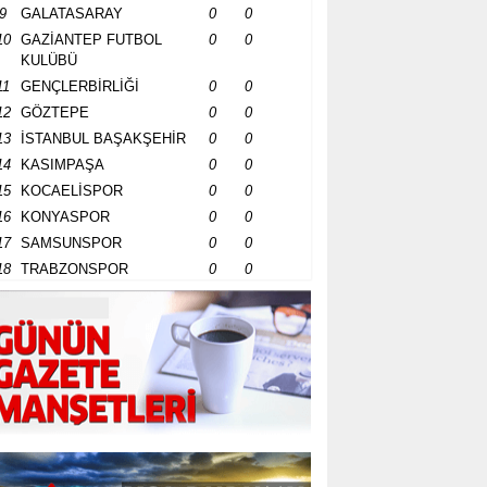
9
GALATASARAY
0
0
10
GAZİANTEP FUTBOL
0
0
KULÜBÜ
11
GENÇLERBİRLİĞİ
0
0
12
GÖZTEPE
0
0
13
İSTANBUL BAŞAKŞEHİR
0
0
14
KASIMPAŞA
0
0
15
KOCAELİSPOR
0
0
16
KONYASPOR
0
0
17
SAMSUNSPOR
0
0
18
TRABZONSPOR
0
0