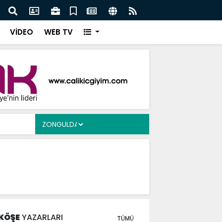
Ergen’e Ziyaret
Çayd
VİDEO
WEB TV
KÖŞE
YAZARLARI
TÜMÜ